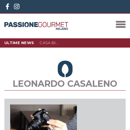
ULTIME NEWS
CASA BI...
10 DICEMBRE 2023
IN PIAZZA 3 TORRI, NEL NUOVO
QUARTIERE D…
LEGGI DI PIÙ
LEONARDO CASALENO