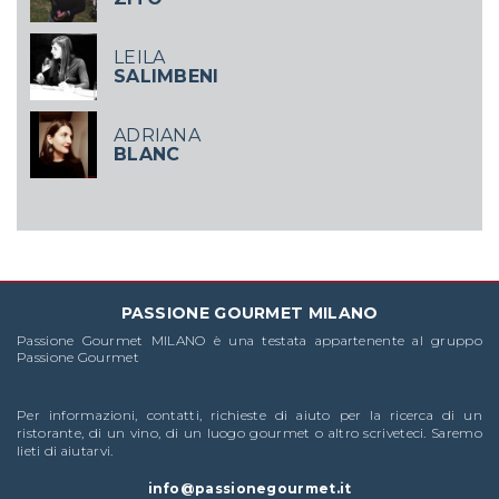
LEILA
SALIMBENI
ADRIANA
BLANC
PASSIONE GOURMET MILANO
Passione Gourmet MILANO è una testata appartenente al gruppo
Passione Gourmet
Per informazioni, contatti, richieste di aiuto per la ricerca di un
ristorante, di un vino, di un luogo gourmet o altro scriveteci. Saremo
lieti di aiutarvi.
info@passionegourmet.it