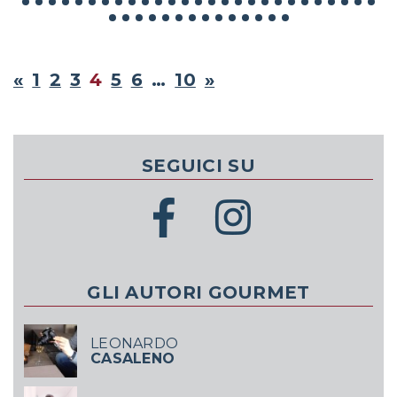
«
1
2
3
4
5
6
…
10
»
SEGUICI SU
GLI AUTORI GOURMET
LEONARDO
CASALENO