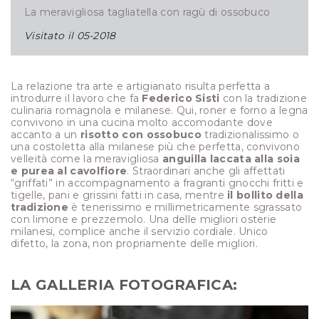
La meravigliosa tagliatella con ragù di ossobuco
Visitato il
05-2018
La relazione tra arte e artigianato risulta perfetta a
introdurre il lavoro che fa
Federico Sisti
con la tradizione
culinaria romagnola e milanese. Qui, roner e forno a legna
convivono in una cucina molto accomodante dove
accanto a un
risotto con ossobuco
tradizionalissimo o
una costoletta alla milanese più che perfetta, convivono
velleità come la meravigliosa
anguilla laccata alla soia
e purea al cavolfiore
. Straordinari anche gli affettati
“griffati” in accompagnamento a fragranti gnocchi fritti e
tigelle, pani e grissini fatti in casa, mentre
il bollito della
tradizione
è tenerissimo e millimetricamente sgrassato
con limone e prezzemolo. Una delle migliori osterie
milanesi, complice anche il servizio cordiale. Unico
difetto, la zona, non propriamente delle migliori.
LA GALLERIA FOTOGRAFICA: