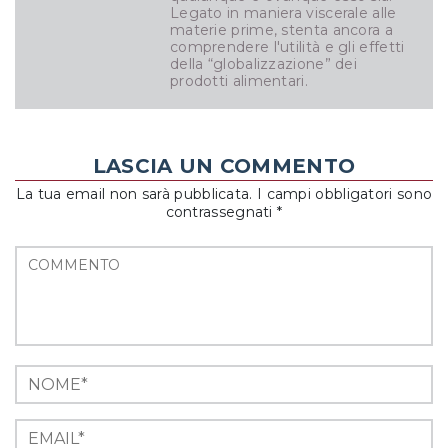
Legato in maniera viscerale alle
materie prime, stenta ancora a
comprendere l'utilità e gli effetti
della “globalizzazione” dei
prodotti alimentari.
LASCIA UN COMMENTO
La tua email non sarà pubblicata. I campi obbligatori sono
contrassegnati *