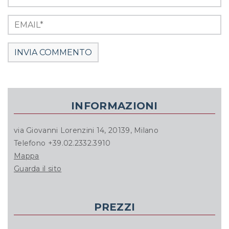
INFORMAZIONI
via Giovanni Lorenzini 14, 20139, Milano
Telefono +39.02.2332.3910
Mappa
Guarda il sito
PREZZI