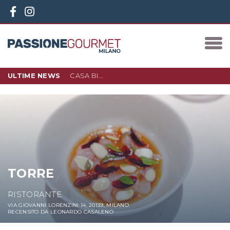
ULTIME NEWS
CASA BI...
10 DICEMBRE 2023
IN PIAZZA 3 TORRI, NEL NUOVO
QUARTIERE D…
LEGGI DI PIÙ
TORRE
RISTORANTE
VIA GIOVANNI LORENZINI 14, 20139, MILANO
RECENSITO DA LEONARDO CASALENO