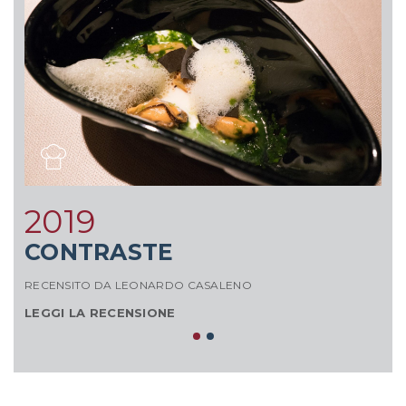
2
2019
RE
CONTRASTE
L
RECENSITO DA LEONARDO CASALENO
LEGGI LA RECENSIONE