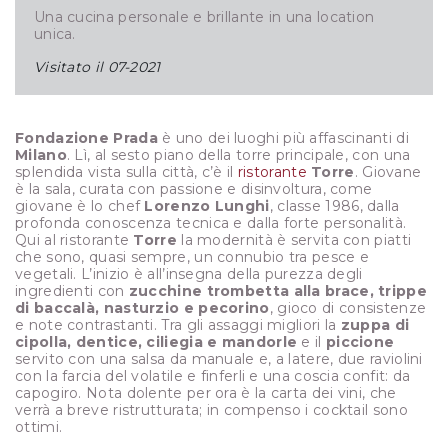
Una cucina personale e brillante in una location
unica.
Visitato il
07-2021
Fondazione Prada
è uno dei luoghi più affascinanti di
Milano
. Lì, al sesto piano della torre principale, con una
splendida vista sulla città, c’è il
ristorante
Torre
. Giovane
è la sala, curata con passione e disinvoltura, come
giovane è lo chef
Lorenzo Lunghi
, classe 1986, dalla
profonda conoscenza tecnica e dalla forte personalità.
Qui al ristorante
Torre
la modernità è servita con piatti
che sono, quasi sempre, un connubio tra pesce e
vegetali. L’inizio è all’insegna della purezza degli
ingredienti con
zucchine trombetta alla brace, trippe
di baccalà, nasturzio e pecorino
, gioco di consistenze
e note contrastanti. Tra gli assaggi migliori la
zuppa di
cipolla, dentice, ciliegia e mandorle
e il
piccione
servito con una salsa da manuale e, a latere, due raviolini
con la farcia del volatile e finferli e una coscia confit: da
capogiro. Nota dolente per ora è la carta dei vini, che
verrà a breve ristrutturata; in compenso i cocktail sono
ottimi.