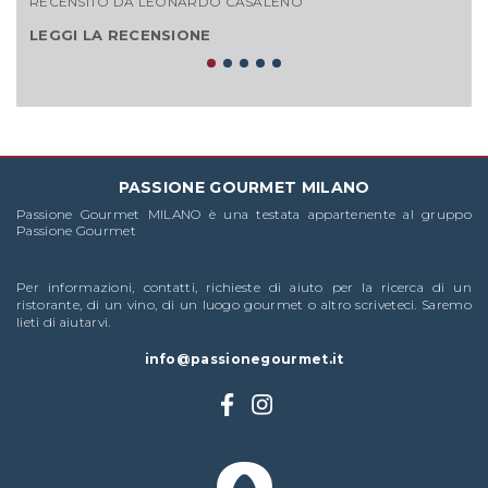
RECENSITO DA LEONARDO CASALENO
RE
LEGGI LA RECENSIONE
L
PASSIONE GOURMET MILANO
Passione Gourmet MILANO è una testata appartenente al gruppo
Passione Gourmet
Per informazioni, contatti, richieste di aiuto per la ricerca di un
ristorante, di un vino, di un luogo gourmet o altro scriveteci. Saremo
lieti di aiutarvi.
info@passionegourmet.it