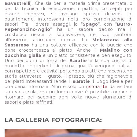
Bavestrelli
). Che sia per la materia prima presentata, o
per la tecnica di esecuzione, i piattini, concepiti per
essere condivisi, si rivelano spesso deliziosi o,
quantomeno, interessanti nella loro combinazione di
sapori. Tra i diversi assaggi, lo “
Spago
“, con “
Burro-
Peperoncino-Aglio
” ha un sapore deciso ma il
crostaceo riesce a sopravvivere, nel suo sentore,
all’insieme aromatico deciso. La
Melanzana alla
Sassarese
ha una cottura efficacie con la buccia che
dona croccantezza al piatto. Anche il
Maialino con
zucchina gialla
è un piatto consistente e ben eseguito.
Uno dei punti di forza del
Baratie
è la sua cucina di
prodotto. Ingredienti di prima qualità vengono trattati
con rispetto e creatività, portando a piatti che raccontano
storie attraverso il gusto. Il prezzo, più che ragionevole
dei piatti interessanti rende il
Baratie
il luogo ideale per
una cena informale. Non è solo un
ristorante
da visitare
una volta sola, ma un luogo dove è possibile tornare e
ritornare, per scoprire ogni volta nuove sfumature di
sapori e piatti raffinati.
LA GALLERIA FOTOGRAFICA: