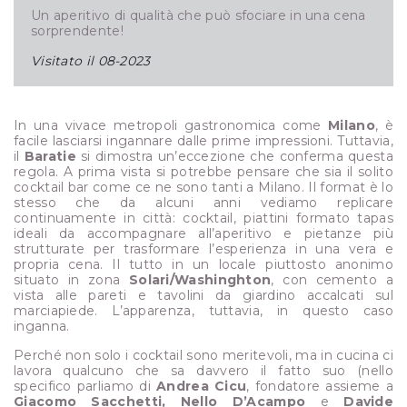
Un aperitivo di qualità che può sfociare in una cena
sorprendente!
Visitato il
08-2023
In una vivace metropoli gastronomica come
Milano
, è
facile lasciarsi ingannare dalle prime impressioni. Tuttavia,
il
Baratie
si dimostra un’eccezione che conferma questa
regola. A prima vista si potrebbe pensare che sia il solito
cocktail bar come ce ne sono tanti a Milano. Il format è lo
stesso che da alcuni anni vediamo replicare
continuamente in città: cocktail, piattini formato tapas
ideali da accompagnare all’aperitivo e pietanze più
strutturate per trasformare l’esperienza in una vera e
propria cena. Il tutto in un locale piuttosto anonimo
situato in zona
Solari/Washinghton
, con cemento a
vista alle pareti e tavolini da giardino accalcati sul
marciapiede. L’apparenza, tuttavia, in questo caso
inganna.
Perché non solo i cocktail sono meritevoli, ma in cucina ci
lavora qualcuno che sa davvero il fatto suo (nello
specifico parliamo di
Andrea Cicu
, fondatore assieme a
Giacomo Sacchetti, Nello D’Acampo
e
Davide