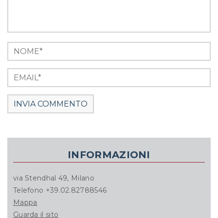
INFORMAZIONI
via Stendhal 49, Milano
Telefono +39.02.82788546
Mappa
Guarda il sito