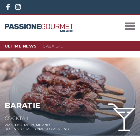
ULTIME NEWS
CASA BI...
10 DICEMBRE 2023
IN PIAZZA 3 TORRI, NEL NUOVO
QUARTIERE D…
LEGGI DI PIÙ
BARATIE
COCKTAIL
VIA STENDHAL 49, MILANO
RECENSITO DA LEONARDO CASALENO