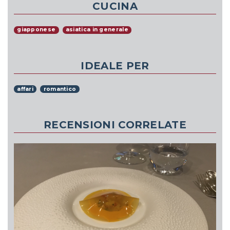
CUCINA
giapponese
asiatica in generale
IDEALE PER
affari
romantico
RECENSIONI CORRELATE