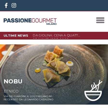
ULTIME NEWS
DA GIOLINA: CENA A QUATT...
25 NOVEMBRE 2022
DA GIOLINA LO SCORSO 23
CASA BI...
NOVEMBRE È STATA…
LEGGI DI PIÙ
LEGGI DI PIÙ
NOBU
ETNICO
VIA DEI GIARDINI, 6, 20121 MILANO MI
RECENSITO DA LEONARDO CASALENO