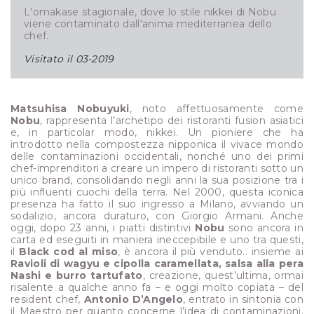
L'omakase stagionale, dove lo stile nikkei di Nobu
viene contaminato dall'anima mediterranea dello
chef.
Visitato il
03-2019
Matsuhisa Nobuyuki
, noto affettuosamente come
Nobu
, rappresenta l’archetipo dei ristoranti fusion asiatici
e, in particolar modo, nikkei. Un pioniere che ha
introdotto nella compostezza nipponica il vivace mondo
delle contaminazioni occidentali, nonché uno dei primi
chef-imprenditori a creare un impero di ristoranti sotto un
unico brand, consolidando negli anni la sua posizione tra i
più influenti cuochi della terra. Nel 2000, questa iconica
presenza ha fatto il suo ingresso a Milano, avviando un
sodalizio, ancora duraturo, con Giorgio Armani. Anche
oggi, dopo 23 anni, i piatti distintivi
Nobu
sono ancora in
carta ed eseguiti in maniera ineccepibile e uno tra questi,
il
Black cod al miso
, è ancora il più venduto.. insieme ai
Ravioli di wagyu e cipolla caramellata, salsa alla pera
Nashi e burro tartufato
, creazione, quest’ultima, ormai
risalente a qualche anno fa – e oggi molto copiata – del
resident chef,
Antonio D’Angelo
, entrato in sintonia con
il Maestro per quanto concerne l’idea di contaminazioni.