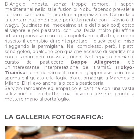
D’Angelo innesta, senza troppe remore, i sapori
mediterranei nello stile fusion di Nobu facendo prevalere
l’umami campano in più di una preparazione. Da un lato
la contaminazione riesce perfettamente con il Raviolo di
wagyu (cucinato nel medesimo stile del black cod) cotto
al vapore e poi piastrato, con una farcia molto più affine
ad una genovese o un ragù napoletano, dall’altro, è meno
riuscito il connubio di reinterpretare il black cod al miso
rileggendo la parmigiana. Nel complesso, però, i piatti
sono golosi, qualcuno con qualche eccesso di sapidità ma
con i sapori ben messi a fuoco. Nel reparto dolciario,
curato dal pasticcere
Beppe Allegretta
, c’è
un’interessante interpretazione del tiramisù (
Tokyo-
Tiramisù
) che richiama il mochi giapponese con una
spuma e il gelato e la foglia d’oro, omaggio a Marchesi e
Milano. Di rilievo anche la piccola pasticceria.
Servizio rampante ed empatico e cantina con una vasta
selezione di etichette, ma bisogna essere pronti a
mettere mano al portafoglio.
LA GALLERIA FOTOGRAFICA: