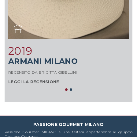
2019
ARMANI MILANO
RECENSITO DA BRIGITTA GIBELLINI
RE
LEGGI LA RECENSIONE
L
PASSIONE GOURMET MILANO
Passione Gourmet MILANO è una testata appartenente al gruppo
Passione Gourmet