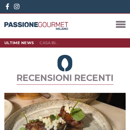
ULTIME NEWS
CASA BI...
10 DICEMBRE 2023
IN PIAZZA 3 TORRI, NEL NUOVO
QUARTIERE D…
LEGGI DI PIÙ
RECENSIONI RECENTI