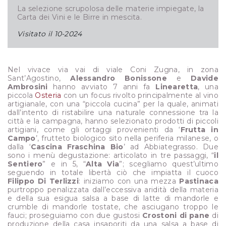
La selezione scrupolosa delle materie impiegate, la
Carta dei Vini e le Birre in mescita.
Visitato il
10-2024
Nel vivace via vai di viale Coni Zugna, in zona
Sant’Agostino,
Alessandro Bonissone
e
Davide
Ambrosini
hanno avviato 7 anni fa
Linearetta
, una
piccola
Osteria
con un focus rivolto principalmente al vino
artigianale, con una “piccola cucina” per la quale, animati
dall’intento di ristabilire una naturale connessione tra la
città e la campagna, hanno selezionato prodotti di piccoli
artigiani, come gli ortaggi provenienti da ‘
Frutta in
Campo
’, frutteto biologico sito nella periferia milanese, o
dalla ‘
Cascina Fraschina Bio
’ ad Abbiategrasso. Due
sono i menù degustazione: articolato in tre passaggi, “
il
Sentiero
” e in 5, “
Alta Via
”; scegliamo quest’ultimo
seguendo in totale libertà ciò che impiatta il cuoco
Filippo Di Terlizzi
: iniziamo con una mezza
Pastinaca
purtroppo penalizzata dall’eccessiva aridità della materia
e della sua esigua salsa a base di latte di mandorle e
crumble di mandorle tostate, che asciugano troppo le
fauci; proseguiamo con due gustosi
Crostoni di pane
di
produzione della casa insaporiti da una salsa a base di