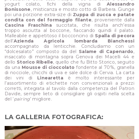
yogurt colato, fichi della vigna di
Alessandro
Bonissone
, misticanza e mosto cotto di Barbera. Giunge
poi una porzione extra-size di
Zuppa
di zucca e patate
condita con del formaggio filante
, proveniente dalla
Cascina Fraschina
succitata, che risulta anch’essa
troppo asciutta al boccone, fiaccando quindi il palato.
Malleabile e appetitoso il bocconcino di
Spalla di pecora
dell’
Azienda Agricola lombarda Bianchessi
accompagnato da lenticchie. Concludiamo con un
“dolcesalato” composto da del
Salame di Capenardo
,
insaccato di montagna sopra Genova dei Macelli 44 e
dello
Storico Ribelle
, quello che fu Bitto Storico, seguito
da una
Mousse di cioccolato
fondente al 70%, granella
di nocciole, chicchi di uva e sale dolce di Cervia. La carta
dei vini di
Linearetta
è molto interessante per
l’assortimento di etichette non convenzionali a prezzi
corretti, integrata al tavolo dalla competenza del Patron
Davide, sempre lieto di consigliare gli ospiti nella scelta
del ‘
pairing
’ migliore.
LA GALLERIA FOTOGRAFICA: