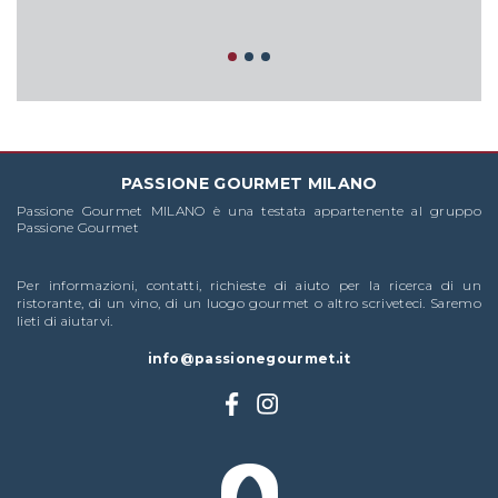
L
PASSIONE GOURMET MILANO
Passione Gourmet MILANO è una testata appartenente al gruppo
Passione Gourmet
Per informazioni, contatti, richieste di aiuto per la ricerca di un
ristorante, di un vino, di un luogo gourmet o altro scriveteci. Saremo
lieti di aiutarvi.
info@passionegourmet.it