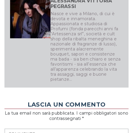
ALESSANDRA VITTORIA
PEGRASSI
Nasce e vive a Milano, di cui è
devota e innamorata.
Appassionata e studiosa di
Profumi (fonda parecchi anni fa
“Artessenza srl”, società e cult
shop della ribalta meneghina e
nazionale di fragranze di lusso),
sperimenta alacremente
bouquet, sapori e consistenze
ma bada - sia ben chiaro e senza
favoritismi - sia all’essenza che
all’apparenza celebrando la vita
tra assaggi, saggi e buone
pietanze…
LASCIA UN COMMENTO
La tua email non sarà pubblicata. I campi obbligatori sono
contrassegnati *