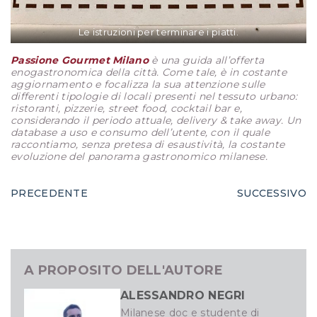
Le istruzioni per terminare i piatti.
Passione Gourmet Milano
è una guida all’offerta
enogastronomica della città. Come tale, è in costante
aggiornamento e focalizza la sua attenzione sulle
differenti tipologie di locali presenti nel tessuto urbano:
ristoranti, pizzerie, street food, cocktail bar e,
considerando il periodo attuale, delivery & take away. Un
database a uso e consumo dell’utente, con il quale
raccontiamo, senza pretesa di esaustività, la costante
evoluzione del panorama gastronomico milanese.
PRECEDENTE
SUCCESSIVO
A PROPOSITO DELL'AUTORE
ALESSANDRO NEGRI
Milanese doc e studente di