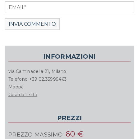
INFORMAZIONI
via Caminadella 21, Milano
Telefono +39.02.35999463
Mappa
Guarda il sito
PREZZI
60 €
PREZZO MASSIMO: