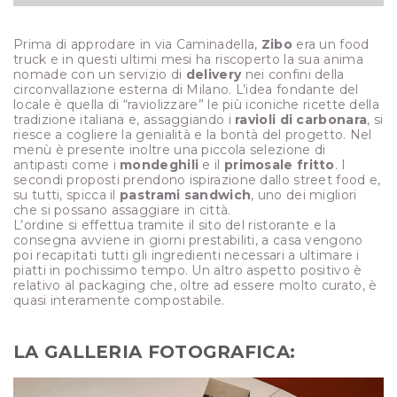
Prima di approdare in via Caminadella,
Zibo
era un food
truck e in questi ultimi mesi ha riscoperto la sua anima
nomade con un servizio di
delivery
nei confini della
circonvallazione esterna di Milano. L’idea fondante del
locale è quella di “raviolizzare” le più iconiche ricette della
tradizione italiana e, assaggiando i
ravioli di carbonara
, si
riesce a cogliere la genialità e la bontà del progetto. Nel
menù è presente inoltre una piccola selezione di
antipasti come i
mondeghili
e il
primosale fritto
. I
secondi proposti prendono ispirazione dallo street food e,
su tutti, spicca il
pastrami sandwich
, uno dei migliori
che si possano assaggiare in città.
L’ordine si effettua tramite il sito del ristorante e la
consegna avviene in giorni prestabiliti, a casa vengono
poi recapitati tutti gli ingredienti necessari a ultimare i
piatti in pochissimo tempo. Un altro aspetto positivo è
relativo al packaging che, oltre ad essere molto curato, è
quasi interamente compostabile.
LA GALLERIA FOTOGRAFICA: