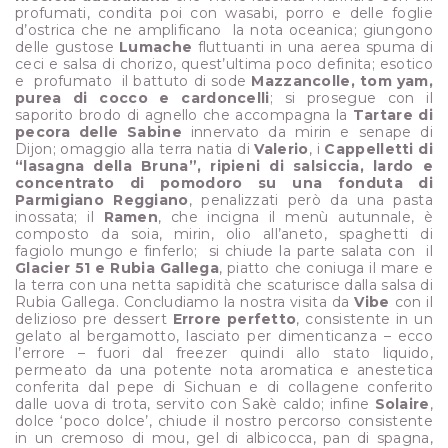
profumati, condita poi con wasabi, porro e delle foglie
d’ostrica che ne amplificano la nota oceanica; giungono
delle gustose
Lumache
fluttuanti in una aerea spuma di
ceci e salsa di chorizo, quest’ultima poco definita; esotico
e profumato il battuto di sode
Mazzancolle, tom yam,
purea di cocco e cardoncelli
; si prosegue con il
saporito brodo di agnello che accompagna la
Tartare di
pecora delle Sabine
innervato da mirin e senape di
Dijon; omaggio alla terra natia di
Valerio
, i
Cappelletti di
“lasagna della Bruna”, ripieni di salsiccia, lardo e
concentrato di pomodoro su una fonduta di
Parmigiano Reggiano
, penalizzati però da una pasta
inossata; il
Ramen
, che incigna il menù autunnale, è
composto da soia, mirin, olio all’aneto, spaghetti di
fagiolo mungo e finferlo; si chiude la parte salata con il
Glacier 51 e Rubia Gallega
, piatto che coniuga il mare e
la terra con una netta sapidità che scaturisce dalla salsa di
Rubia Gallega. Concludiamo la nostra visita da
Vibe
con il
delizioso pre dessert
Errore perfetto
, consistente in un
gelato al bergamotto, lasciato per dimenticanza – ecco
l’errore – fuori dal freezer quindi allo stato liquido,
permeato da una potente nota aromatica e anestetica
conferita dal pepe di Sichuan e di collagene conferito
dalle uova di trota, servito con Sakè caldo; infine
Solaire
,
dolce ‘poco dolce’, chiude il nostro percorso consistente
in un cremoso di mou, gel di albicocca, pan di spagna,