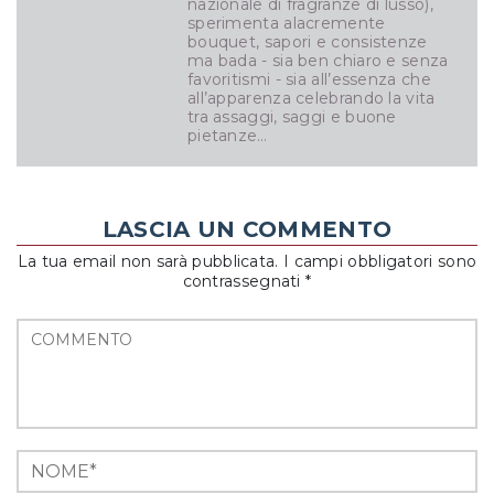
nazionale di fragranze di lusso),
sperimenta alacremente
bouquet, sapori e consistenze
ma bada - sia ben chiaro e senza
favoritismi - sia all’essenza che
all’apparenza celebrando la vita
tra assaggi, saggi e buone
pietanze…
LASCIA UN COMMENTO
La tua email non sarà pubblicata. I campi obbligatori sono
contrassegnati *