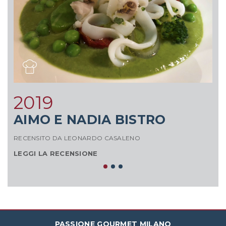
2019
AIMO E NADIA BISTRO
G
RECENSITO DA LEONARDO CASALENO
RE
LEGGI LA RECENSIONE
L
PASSIONE GOURMET MILANO