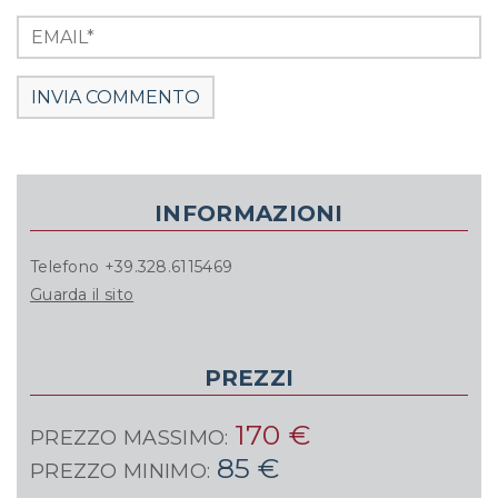
INFORMAZIONI
Telefono +39.328.6115469
Guarda il sito
PREZZI
170 €
PREZZO MASSIMO:
85 €
PREZZO MINIMO: