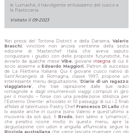
le Lumache, il travolgente entusiasmo del cuoco e
la Pasticceria.
Visitato il
09-2023
Nei pressi del Tortona District e della Darsena,
Valerio
Braschi
, vincitore non ancora ventenne della sesta
edizione di Masterchef Italia che aveva saputo
conquistare i giudici con delle proposte futuristiche, ha
avviato da qualche mese
Vibe
, giovane
insegna
di cui è
socio assieme a
Edoardo Maggiori
, Patron di successo
de La Filetteria Italiana. Qui il giovane cuoco nativo di
Sant’Arcangelo di Romagna, classe 1997, propone un
interessante menu degustazione, ‘
Diario di un ragazzo
viaggiatore
’, che trae ispirazione dalle sue radici
romagnole e dagli innumerevoli viaggi compiuti in giro
per il mondo – forse con una predilezione stilistica per
l’Estremo Oriente- articolato in 10 passaggi di cui i 2 finali
affidati al talentuoso Pastry Chef
Francesco Di Lallo
che
lo assiste anche in cucina (sono Valerio e quest’ultimo a
muoversi da soli qui). Il
Brodo
, ben salino e ‘umamico’,
che peraltro ricorre molto in questo menu, apre la
degustazione con udon e anguilla affumicata; segue la
Ricciola australiana
che viene lasciata marinare con olii