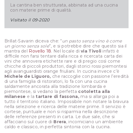
La cantina ben strutturata, abbinata ad una cucina
con materie prime di qualità.
Visitato il
09-2020
Brillat-Savarin diceva che: “
un pasto senza vino è come
un giorno senza sole
”, e si potrebbe dire che questo sia il
mantra del
Rovello 18
. Nel locale di
via Tivoli
infatti è
difficile non farsi tentare dalla ricca e ricercata carta dei
vini che annovera etichette rare e di pregio così come
chicche di piccoli produttori, dagli storici rossi piemontesi
agli avanguardisti orange friuliani. In cucina invece c’è
Michele de Liguoro,
che raccoglie con passione l’eredità
di una famiglia di ristoratori, lo fa con una cucina
saldamente ancorata alla tradizione lombarda e
piemontese, si vedano la perfetta
cotoletta alla
milanese
e la
tartare di fassona,
ma si allarga poi a
tutto il territorio italiano. Impossibile non notare la bravura
nella selezione e ricerca delle materie prime. Il servizio è
cortese, puntuale e non si risparmia nella descrizione
delle referenze presenti in carta. Le due sale, che si
affacciano sul cuore di
Brera
, incorniciano un ambiente
caldo e classico, in perfetta sintonia con la cucina.