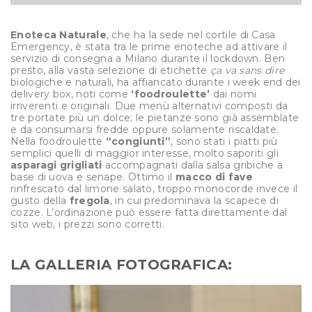
Enoteca Naturale
, che ha la sede nel cortile di Casa
Emergency, è stata tra le prime enoteche ad attivare il
servizio di consegna a Milano durante il lockdown. Ben
presto, alla vasta selezione di etichette
ça va sans dire
biologiche e naturali, ha affiancato durante i week end dei
delivery box, noti come
‘foodroulette’
dai nomi
irriverenti e originali. Due menù alternativi composti da
tre portate più un dolce; le pietanze sono già assemblate
e da consumarsi fredde oppure solamente riscaldate.
Nella foodroulette
“congiunti”
, sono stati i piatti più
semplici quelli di maggior interesse, molto saporiti gli
asparagi grigliati
accompagnati dalla salsa gribiche a
base di uova e senape. Ottimo il
macco di fave
rinfrescato dal limone salato, troppo monocorde invece il
gusto della
fregola
, in cui predominava la scapece di
cozze. L’ordinazione può essere fatta direttamente dal
sito web, i prezzi sono corretti.
LA GALLERIA FOTOGRAFICA: