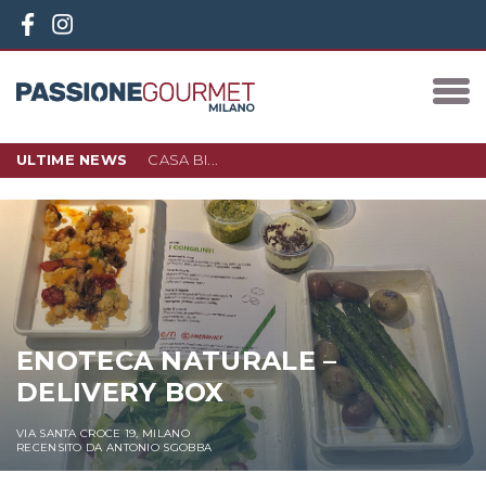
ULTIME NEWS
CASA BI...
10 DICEMBRE 2023
IN PIAZZA 3 TORRI, NEL NUOVO
QUARTIERE D…
LEGGI DI PIÙ
ENOTECA NATURALE –
DELIVERY BOX
VIA SANTA CROCE 19, MILANO
RECENSITO DA ANTONIO SGOBBA