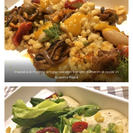
Insalata di fregola artigianale con borlotti, datterini e cozze in
scapece rossa