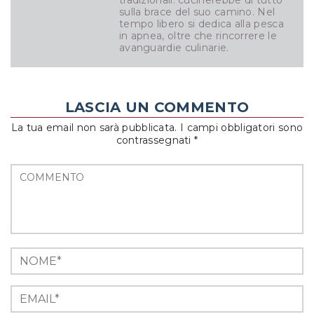
tradizionali: cucinerebbe di tutto
sulla brace del suo camino. Nel
tempo libero si dedica alla pesca
in apnea, oltre che rincorrere le
avanguardie culinarie.
LASCIA UN COMMENTO
La tua email non sarà pubblicata. I campi obbligatori sono
contrassegnati *